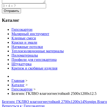
Каталог
Гипсокартон
Малярный инструмент
Клеевые смеси
Краски и эмали
Натяжные потолки
Теплоизоляционные материалы
Пиломатериалы
Профили для гипсокартона
Штукатурка
Крепеж и скобяные изделия
Главная
>
Каталог
>
Гипсокартон
>
Белгипс ГКЛВО влагоогнестойкий 2500х1200х12.5
Белгипс ГКЛВО влагоогнестойкий 2700х1200х14
Norgips Влаг
Вернуться к: Гипсокартон