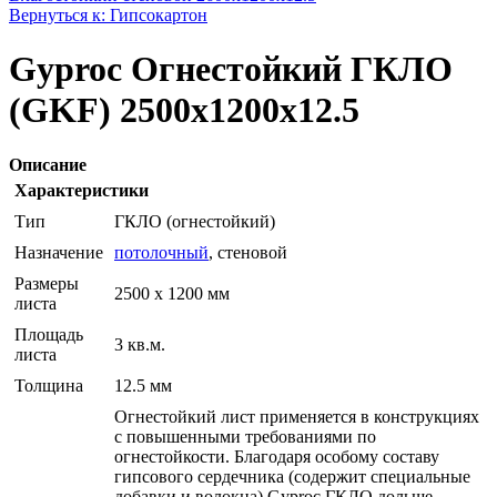
Вернуться к: Гипсокартон
Gyproc Огнестойкий ГКЛО
(GKF) 2500x1200x12.5
Описание
Характеристики
Тип
ГКЛО (огнестойкий)
Назначение
потолочный
, стеновой
Размеры
2500 x 1200 мм
листа
Площадь
3 кв.м.
листа
Толщина
12.5 мм
Огнестойкий лист применяется в конструкциях
с повышенными требованиями по
огнестойкости. Благодаря особому составу
гипсового сердечника (содержит специальные
добавки и волокна) Gyproc ГКЛО дольше