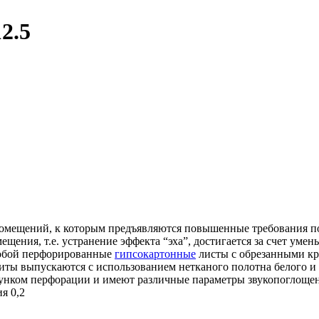
2.5
помещений, к которым предъявляются повышенные требования п
ения, т.е. устранение эффекта “эха”, достигается за счет уме
собой перфорированные
гипсокартонные
листы с обрезанными к
ты выпускаются с использованием нетканого полотна белого и ч
нком перфорации и имеют различные параметры звукопоглощен
я 0,2