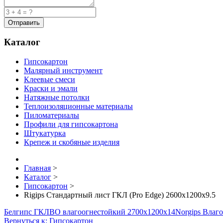
Каталог
Гипсокартон
Малярный инструмент
Клеевые смеси
Краски и эмали
Натяжные потолки
Теплоизоляционные материалы
Пиломатериалы
Профили для гипсокартона
Штукатурка
Крепеж и скобяные изделия
Главная
>
Каталог
>
Гипсокартон
>
Rigips Стандартный лист ГКЛ (Pro Edge) 2600x1200x9.5
Белгипс ГКЛВО влагоогнестойкий 2700х1200х14
Norgips Влаг
Вернуться к: Гипсокартон