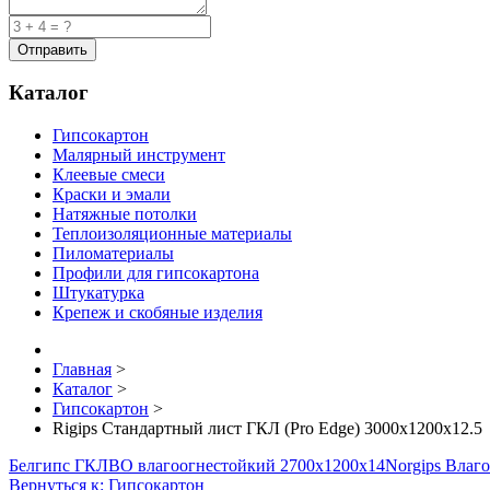
Каталог
Гипсокартон
Малярный инструмент
Клеевые смеси
Краски и эмали
Натяжные потолки
Теплоизоляционные материалы
Пиломатериалы
Профили для гипсокартона
Штукатурка
Крепеж и скобяные изделия
Главная
>
Каталог
>
Гипсокартон
>
Rigips Стандартный лист ГКЛ (Pro Edge) 3000x1200x12.5
Белгипс ГКЛВО влагоогнестойкий 2700х1200х14
Norgips Влаг
Вернуться к: Гипсокартон