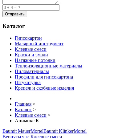
Каталог
Гипсокартон
Малярный инструмент
Клеевые смеси
Краски и эмали
Натяжные потолки
Теплоизоляционные материалы
Пиломатериалы
Профили для гипсокартона
Штукатурка
Крепеж и скобяные изделия
Главная
>
Каталог
>
Клеевые смеси
>
Апимикс К
Baumit MauerMortel
Baumit KlinkerMortel
Вернуться к: Клеевые смеси