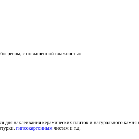
обогревом, с повышенной влажностью
я для наклеивания керамических плиток и натурального камня на 
атурки,
гипсокартонным
листам и т.д.