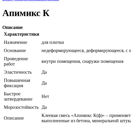
Апимикс К
Описание
Характеристики
Назначение
для плитки
Основание
недеформирующееся, деформирующееся, с 
Проведение
внутри помещения, снаружи помещения
работ
Эластичность
Да
Повышенная
Да
фиксация
Быстрое
Нет
затвердевание
Морозостойкость
Да
Клеевая смесь «Апимикс К(ф)» – применяетс
Описание
выполненные из бетона, минеральной штук