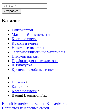
Каталог
Гипсокартон
Малярный инструмент
Клеевые смеси
Краски и эмали
Натяжные потолки
Теплоизоляционные материалы
Пиломатериалы
Профили для гипсокартона
Штукатурка
Крепеж и скобяные изделия
Главная
>
Каталог
>
Клеевые смеси
>
Baumit Baumacol Flex
Baumit MauerMortel
Baumit KlinkerMortel
Вернуться к: Клеевые смеси