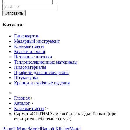
Каталог
Гипсокартон
Малярный инструмент
Клеевые смеси
Краски и эмали
Натяжные потолки
Теплоизоляционные материалы
Пиломатериалы
Профили для гипсокартона
Штукатурка
Крепеж и скобяные изделия
Главная
>
Каталог
>
Клеевые смеси
>
Сармат «ОПТИМАЛ» клей для кладки блоков (при
отрицательной температуре)
Baumit MauerMortel
Baumit KlinkerMortel