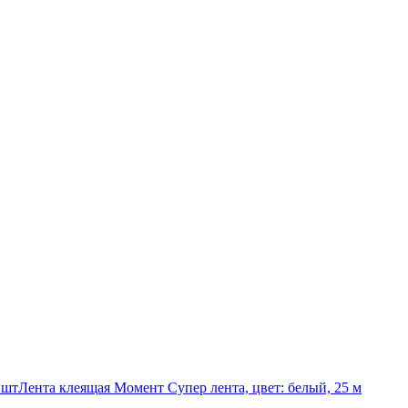
 шт
Лента клеящая Момент Супер лента, цвет: белый, 25 м