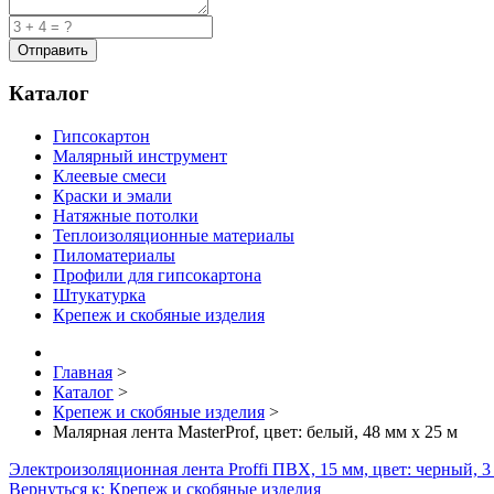
Каталог
Гипсокартон
Малярный инструмент
Клеевые смеси
Краски и эмали
Натяжные потолки
Теплоизоляционные материалы
Пиломатериалы
Профили для гипсокартона
Штукатурка
Крепеж и скобяные изделия
Главная
>
Каталог
>
Крепеж и скобяные изделия
>
Малярная лента MasterProf, цвет: белый, 48 мм х 25 м
Электроизоляционная лента Proffi ПВХ, 15 мм, цвет: черный, 3
Вернуться к: Крепеж и скобяные изделия