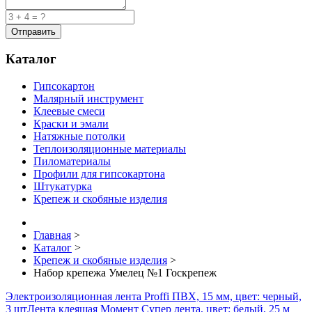
Каталог
Гипсокартон
Малярный инструмент
Клеевые смеси
Краски и эмали
Натяжные потолки
Теплоизоляционные материалы
Пиломатериалы
Профили для гипсокартона
Штукатурка
Крепеж и скобяные изделия
Главная
>
Каталог
>
Крепеж и скобяные изделия
>
Набор крепежа Умелец №1 Госкрепеж
Электроизоляционная лента Proffi ПВХ, 15 мм, цвет: черный,
3 шт
Лента клеящая Момент Супер лента, цвет: белый, 25 м