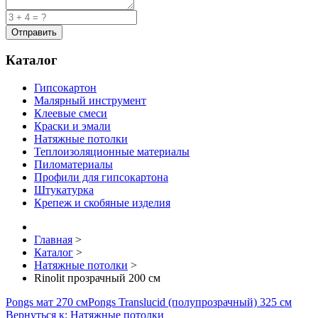
Каталог
Гипсокартон
Малярный инструмент
Клеевые смеси
Краски и эмали
Натяжные потолки
Теплоизоляционные материалы
Пиломатериалы
Профили для гипсокартона
Штукатурка
Крепеж и скобяные изделия
Главная
>
Каталог
>
Натяжные потолки
>
Rinolit прозрачный 200 см
Pongs мат 270 см
Pongs Translucid (полупрозрачный) 325 см
Вернуться к: Натяжные потолки