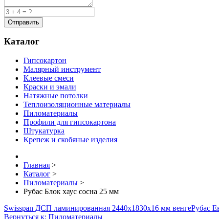
Каталог
Гипсокартон
Малярный инструмент
Клеевые смеси
Краски и эмали
Натяжные потолки
Теплоизоляционные материалы
Пиломатериалы
Профили для гипсокартона
Штукатурка
Крепеж и скобяные изделия
Главная
>
Каталог
>
Пиломатериалы
>
Рубас Блок хауc сосна 25 мм
Swisspan ДСП ламинированная 2440х1830х16 мм венге
Рубас Е
Вернуться к: Пиломатериалы