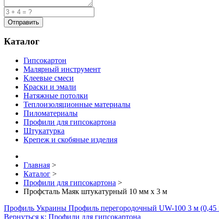
Каталог
Гипсокартон
Малярный инструмент
Клеевые смеси
Краски и эмали
Натяжные потолки
Теплоизоляционные материалы
Пиломатериалы
Профили для гипсокартона
Штукатурка
Крепеж и скобяные изделия
Главная
>
Каталог
>
Профили для гипсокартона
>
Профсталь Маяк штукатурный 10 мм х 3 м
Профиль Украины Профиль перегородочный UW-100 3 м (0,45
Вернуться к: Профили для гипсокартона