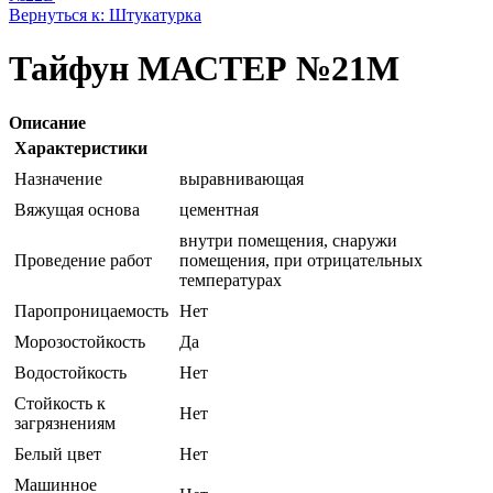
Вернуться к: Штукатурка
Тайфун МАСТЕР №21М
Описание
Характеристики
Назначение
выравнивающая
Вяжущая основа
цементная
внутри помещения, снаружи
Проведение работ
помещения, при отрицательных
температурах
Паропроницаемость
Нет
Морозостойкость
Да
Водостойкость
Нет
Стойкость к
Нет
загрязнениям
Белый цвет
Нет
Машинное