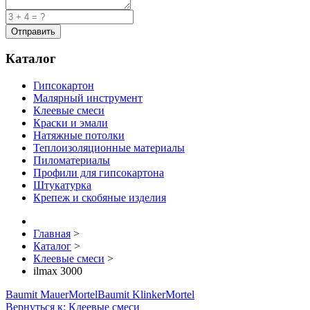
Каталог
Гипсокартон
Малярный инструмент
Клеевые смеси
Краски и эмали
Натяжные потолки
Теплоизоляционные материалы
Пиломатериалы
Профили для гипсокартона
Штукатурка
Крепеж и скобяные изделия
Главная
>
Каталог
>
Клеевые смеси
>
ilmax 3000
Baumit MauerMortel
Baumit KlinkerMortel
Вернуться к: Клеевые смеси