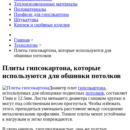
Теплоизоляционные материалы
Пиломатериалы
Профили для гипсокартона
Штукатурка
Крепеж и скобяные изделия
Главная
>
Технологии
>
Плиты гипсокартона, которые используются для
обшивки потолков
Плиты гипсокартона, которые
используются для обшивки потолков
Диаметр плит
гипсокартона
,
используемых для облицовки подвесных
потолков
, составляет
15мм и 12.5мм. Листы меньшего диаметра слишком хрупки и
могут под собственным весом прогнуться. Чтобы избежать
этого, приходиться уменьшать расстояние между соседними
металлическими профилями. Тонкие плиты менее устойчивы
к нагрузкам и легко повреждаются.
В свою очередь, гипсоволокнистые, они же толстые