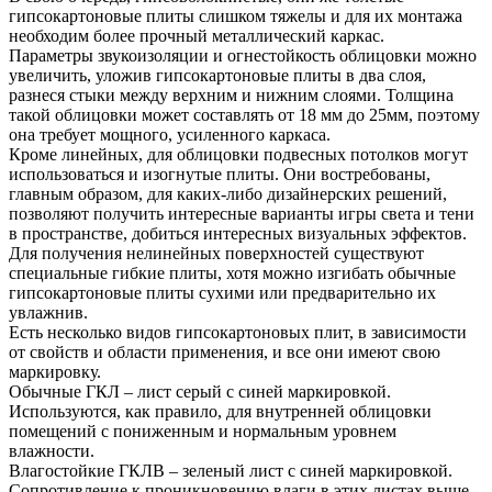
гипсокартоновые плиты слишком тяжелы и для их монтажа
необходим более прочный металлический каркас.
Параметры звукоизоляции и огнестойкость облицовки можно
увеличить, уложив гипсокартоновые плиты в два слоя,
разнеся стыки между верхним и нижним слоями. Толщина
такой облицовки может составлять от 18 мм до 25мм, поэтому
она требует мощного, усиленного каркаса.
Кроме линейных, для облицовки подвесных потолков могут
использоваться и изогнутые плиты. Они востребованы,
главным образом, для каких-либо дизайнерских решений,
позволяют получить интересные варианты игры света и тени
в пространстве, добиться интересных визуальных эффектов.
Для получения нелинейных поверхностей существуют
специальные гибкие плиты, хотя можно изгибать обычные
гипсокартоновые плиты сухими или предварительно их
увлажнив.
Есть несколько видов гипсокартоновых плит, в зависимости
от свойств и области применения, и все они имеют свою
маркировку.
Обычные ГКЛ – лист серый с синей маркировкой.
Используются, как правило, для внутренней облицовки
помещений с пониженным и нормальным уровнем
влажности.
Влагостойкие ГКЛВ – зеленый лист с синей маркировкой.
Сопротивление к проникновению влаги в этих листах выше,