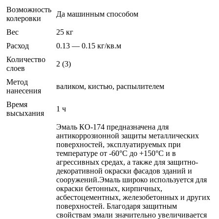
Возможность
Да машинным способом
колеровки
Вес
25 кг
Расход
0.13 — 0.15 кг/кв.м
Количество
2 (3)
слоев
Метод
валиком, кистью, распылителем
нанесения
Время
1 ч
высыхания
Эмаль КО-174 предназначена для
антикоррозионной защиты металлических
поверхностей, эксплуатируемых при
температуре от -60°С до +150°С и в
агрессивных средах, а также для защитно-
декоративной окраски фасадов зданий и
сооружений.Эмаль широко используется для
окраски бетонных, кирпичных,
асбестоцементных, железобетонных и других
поверхностей. Благодаря защитным
свойствам эмали значительно увеличивается