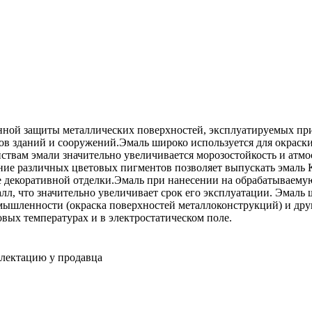
ной защиты металлических поверхностей, эксплуатируемых при т
дов зданий и сооружений.Эмаль широко используется для окраск
ствам эмали значительно увеличивается морозостойкость и атмо
ние различных цветовых пигментов позволяет выпускать эмаль 
е декоративной отделки.Эмаль при нанесении на обрабатываемую
лл, что значительно увеличивает срок его эксплуатации. Эмаль
ромышленности (окраска поверхностей металлоконструкций) и др
ых температурах и в электростатическом поле.
плектацию у продавца