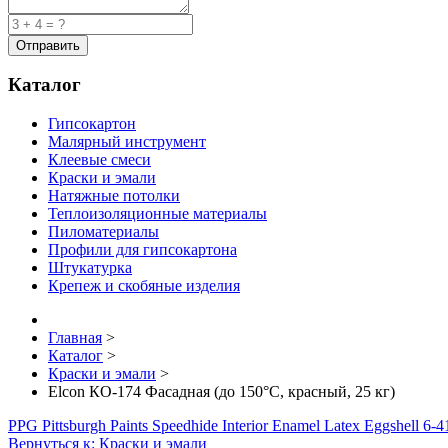
Каталог
Гипсокартон
Малярный инструмент
Клеевые смеси
Краски и эмали
Натяжные потолки
Теплоизоляционные материалы
Пиломатериалы
Профили для гипсокартона
Штукатурка
Крепеж и скобяные изделия
Главная
>
Каталог
>
Краски и эмали
>
Elcon КО-174 Фасадная (до 150°C, красный, 25 кг)
PPG Pittsburgh Paints Speedhide Interior Enamel Latex Eggshell 6-41
Вернуться к: Краски и эмали