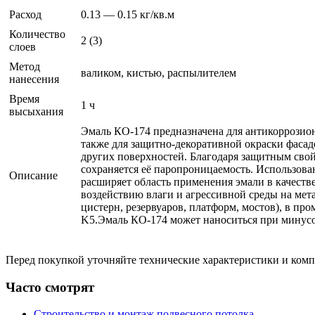
Расход
0.13 — 0.15 кг/кв.м
Количество
2 (3)
слоев
Метод
валиком, кистью, распылителем
нанесения
Время
1 ч
высыхания
Эмаль КО-174 предназначена для антикоррозион
также для защитно-декоративной окраски фаса
других поверхностей. Благодаря защитным свой
сохраняется её паропроницаемость. Использова
Описание
расширяет область применения эмали в качеств
воздействию влаги и агрессивной среды на мета
цистерн, резервуаров, платформ, мостов), в п
K5.Эмаль КО-174 может наноситься при минусов
Перед покупкой уточняйте технические характеристики и ком
Часто смотрят
Строительство и монтаж подвесного потолка