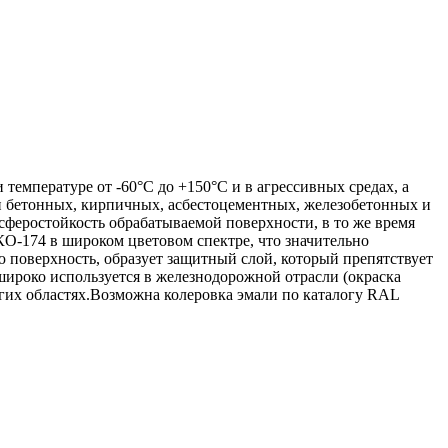
емпературе от -60°С до +150°С и в агрессивных средах, а
и бетонных, кирпичных, асбестоцементных, железобетонных и
сферостойкость обрабатываемой поверхности, в то же время
КО-174 в широком цветовом спектре, что значительно
 поверхность, образует защитный слой, который препятствует
 широко используется в железнодорожной отрасли (окраска
угих областях.Возможна колеровка эмали по каталогу RAL