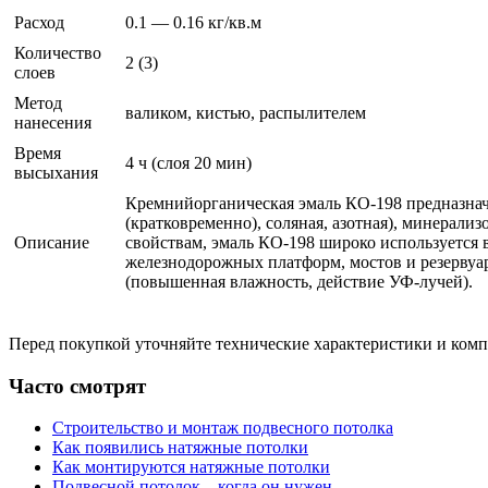
Расход
0.1 — 0.16 кг/кв.м
Количество
2 (3)
слоев
Метод
валиком, кистью, распылителем
нанесения
Время
4 ч (слоя 20 мин)
высыхания
Кремнийорганическая эмаль КО-198 предназначе
(кратковременно), соляная, азотная), минерал
Описание
свойствам, эмаль КО-198 широко используется 
железнодорожных платформ, мостов и резервуа
(повышенная влажность, действие УФ-лучей).
Перед покупкой уточняйте технические характеристики и ком
Часто смотрят
Строительство и монтаж подвесного потолка
Как появились натяжные потолки
Как монтируются натяжные потолки
Подвесной потолок – когда он нужен