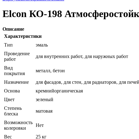
Elcon КО-198 Атмосферостойка
Описание
Характеристики
Тип
эмаль
Проведение
для внутренних работ, для наружных работ
работ
Вид
металл, бетон
покрытия
Назначение
для фасадов, для стен, для радиаторов, для печ
Основа
кремнийорганическая
Цвет
зеленый
Степень
матовая
блеска
Возможность
Нет
колеровки
Вес
25 кг