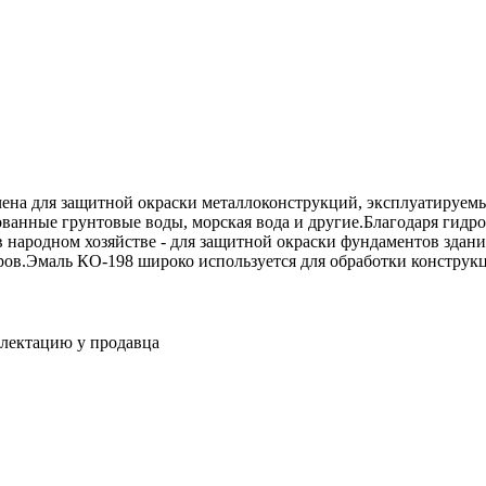
на для защитной окраски металлоконструкций, эксплуатируемых 
изованные грунтовые воды, морская вода и другие.Благодаря ги
в народном хозяйстве - для защитной окраски фундаментов здан
ров.Эмаль КО-198 широко используется для обработки конструк
плектацию у продавца