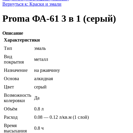
Вернуться к: Краски и эмали
Proma ФА-61 3 в 1 (серый)
Описание
Характеристики
Тип
эмаль
Вид
металл
покрытия
Назначение
на ржавчину
Основа
алкидная
Цвет
серый
Возможность
Да
колеровки
Объём
0.8 л
Расход
0.08 — 0.12 л/кв.м (1 слой)
Время
0.8 ч
высыхания