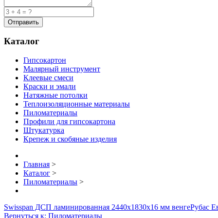
Каталог
Гипсокартон
Малярный инструмент
Клеевые смеси
Краски и эмали
Натяжные потолки
Теплоизоляционные материалы
Пиломатериалы
Профили для гипсокартона
Штукатурка
Крепеж и скобяные изделия
Главная
>
Каталог
>
Пиломатериалы
>
Swisspan ДСП ламинированная 2440х1830х16 мм венге
Рубас Е
Вернуться к: Пиломатериалы