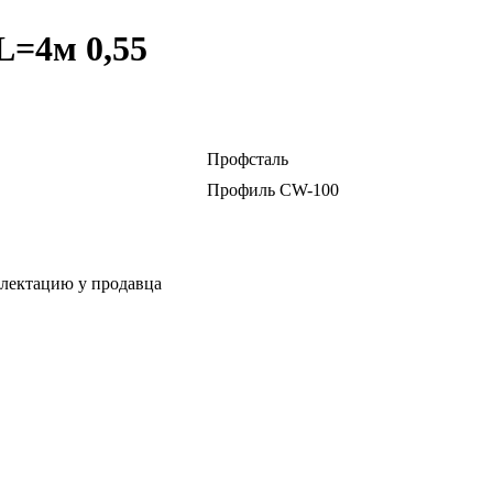
=4м 0,55
Профсталь
Профиль СW-100
плектацию у продавца