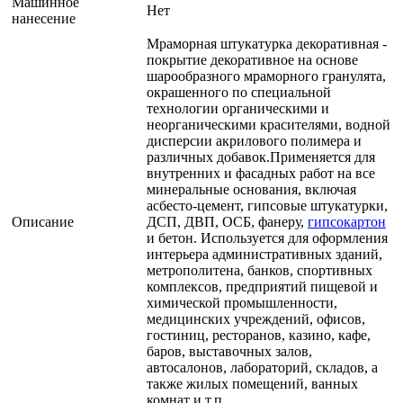
Машинное
Нет
нанесение
Мраморная штукатурка декоративная -
покрытие декоративное на основе
шарообразного мраморного гранулята,
окрашенного по специальной
технологии органическими и
неорганическими красителями, водной
дисперсии акрилового полимера и
различных добавок.Применяется для
внутренних и фасадных работ на все
минеральные основания, включая
асбесто-цемент, гипсовые штукатурки,
Описание
ДСП, ДВП, ОСБ, фанеру,
гипсокартон
и бетон. Используется для оформления
интерьера административных зданий,
метрополитена, банков, спортивных
комплексов, предприятий пищевой и
химической промышленности,
медицинских учреждений, офисов,
гостиниц, ресторанов, казино, кафе,
баров, выставочных залов,
автосалонов, лабораторий, складов, а
также жилых помещений, ванных
комнат и т.п.