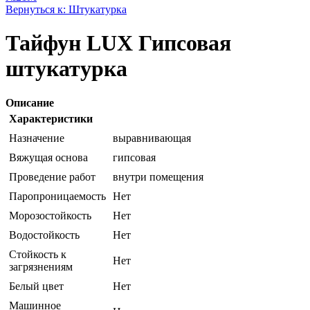
Вернуться к: Штукатурка
Тайфун LUX Гипсовая
штукатурка
Описание
Характеристики
Назначение
выравнивающая
Вяжущая основа
гипсовая
Проведение работ
внутри помещения
Паропроницаемость
Нет
Морозостойкость
Нет
Водостойкость
Нет
Стойкость к
Нет
загрязнениям
Белый цвет
Нет
Машинное