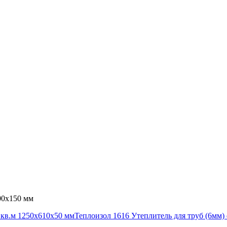
00x150 мм
кв.м 1250x610x50 мм
Теплоизол 1616 Утеплитель для труб (6мм)