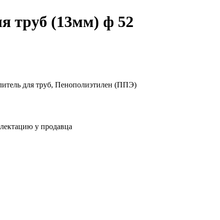
я труб (13мм) ф 52
литель для труб, Пенополиэтилен (ППЭ)
плектацию у продавца