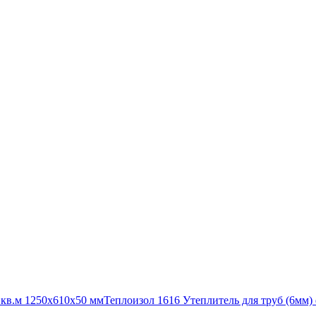
кв.м 1250x610x50 мм
Теплоизол 1616 Утеплитель для труб (6мм)