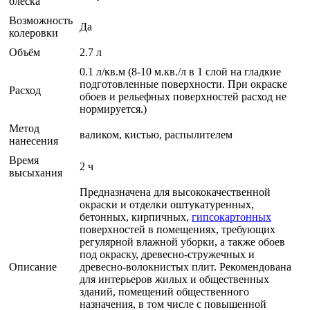
блеска
Возможность
Да
колеровки
Объём
2.7 л
0.1 л/кв.м (8-10 м.кв./л в 1 слой на гладкие
подготовленные поверхности. При окраске
Расход
обоев и рельефных поверхностей расход не
нормируется.)
Метод
валиком, кистью, распылителем
нанесения
Время
2 ч
высыхания
Предназначена для высококачественной
окраски и отделки оштукатуренных,
бетонных, кирпичных,
гипсокартонных
поверхностей в помещениях, требующих
регулярной влажной уборки, а также обоев
под окраску, древесно-стружечных и
Описание
древесно-волокнистых плит. Рекомендована
для интерьеров жилых и общественных
зданий, помещений общественного
назначения, в том числе с повышенной