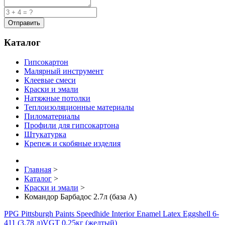
Каталог
Гипсокартон
Малярный инструмент
Клеевые смеси
Краски и эмали
Натяжные потолки
Теплоизоляционные материалы
Пиломатериалы
Профили для гипсокартона
Штукатурка
Крепеж и скобяные изделия
Главная
>
Каталог
>
Краски и эмали
>
Командор Барбадос 2.7л (база А)
PPG Pittsburgh Paints Speedhide Interior Enamel Latex Eggshell 6-
411 (3.78 л)
VGT 0.25кг (желтый)