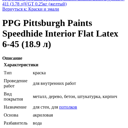
411 (3.78 л)
VGT 0.25кг (желтый)
Вернуться к: Краски и эмали
PPG Pittsburgh Paints
Speedhide Interior Flat Latex
6-45 (18.9 л)
Описание
Характеристики
Тип
краска
Проведение
для внутренних работ
работ
Вид
металл, дерево, бетон, штукатурка, кирпич
покрытия
Назначение
для стен, для
потолков
Основа
акриловая
Разбавитель
вода