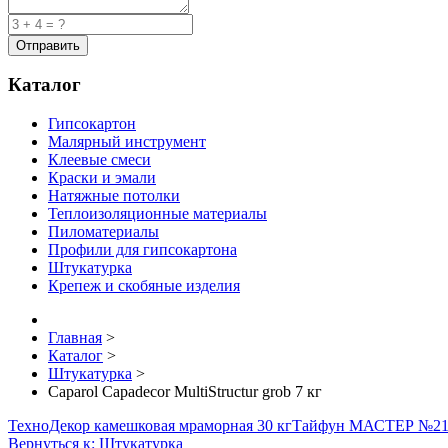
Каталог
Гипсокартон
Малярный инструмент
Клеевые смеси
Краски и эмали
Натяжные потолки
Теплоизоляционные материалы
Пиломатериалы
Профили для гипсокартона
Штукатурка
Крепеж и скобяные изделия
Главная
>
Каталог
>
Штукатурка
>
Caparol Capadecor MultiStructur grob 7 кг
ТехноДекор камешковая мраморная 30 кг
Тайфун МАСТЕР №2
Вернуться к: Штукатурка