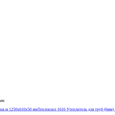
0мм
кв.м 1250x610x50 мм
Теплоизол 1616 Утеплитель для труб (6мм)